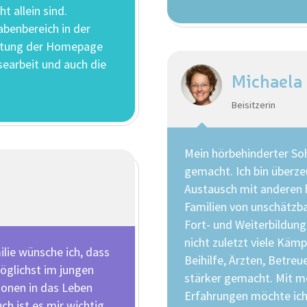
t allein sind.
benbereich in der
altung der Homepage
searbeit und auch die
Michaela
Beisitzerin
Mein hörbehinderter So
gemacht. Ich bin überze
Austausch mit anderen 
Familien von unschätzba
Fort- und Weiterbildun
nicht zuletzt viele Käm
ilie wünsche ich, dass
Beihilfe, Ärzten, Betre
öglichst im jungen
stärker gemacht. Mit 
ionen in das Leben
Erfahrungen möchte ich
ch ist es mir wichtig,