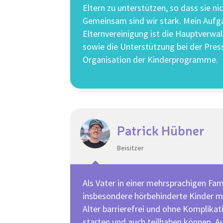
Eltern zu unterstützen, so dass sie nich
Gemeinsam sind wir stark. Mein Aufga
Elternvereinigung ist die Hauptverw
sowie die Unterstützung bei der Pres
Organisation der Kinderprogramme.
Patrick Hübner
Beisitzer
Als Vater in einer mehrsprachigen Fam
insbesondere hörbehinderte Kinder m
Alter barrierefrei und ohne Komplikat
starten und auch teilhaben können. Au