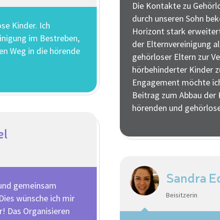
Die Kontakte zu Gehörlo
durch unseren Sohn be
se Kinder. Ich
Horizont stark erweiter
einigung im Bestreben,
der Elternvereinigung 
en Weg in die hörende
gehörloser Eltern zur V
hörbehinderter Kinder 
Engagement möchte ich 
Beitrag zum Abbau der
hörenden und gehörlosen
el
Sandra E
s und gemeinsam
Beisitzerin
Dies wünsche ich mir
r! Das Organisieren