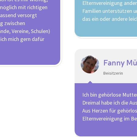
Elternvereinigung ander
möglich mit richtigen
Familien unterstützen u
fassend versorgt
das ein oder andere leic
ng zwischen
nde, Vereine, Schulen)
 ich mich gern dafür
Fanny Mü
Beisitzerin
Ich bin gehörlose Mutte
Dreimal habe ich die Au
Aus Herzen für gehörlos
Elternvereinigung im Be