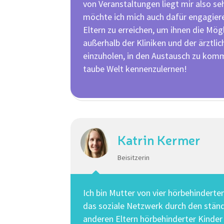
von Veranstaltungen liegt mir also s
möchte ich mich auch dafür engagier
Eltern zu erreichen, um ihnen die Mög
außerhalb der Kliniken und der ärztli
einzuholen, in den Austausch zu kom
taube Welt kennenzulernen!
Katrin Kermer
Beisitzerin
Ich bin Mutter von vier hörbehinderten
das soziale Netzwerk durch den stän
anderen Eltern hörbehinderter Kinder