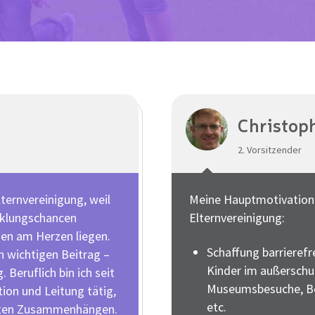
Christop
2. Vorsitzender
ternvereinigung, weil
Meine Hauptmotivation f
cklungschancen
Elternvereinigung:
ien am Herzen liegen.
Schaffung barrierefr
en wichtigen Beitrag –
Kinder im außerschu
 Beruflich bin ich seit
Museumsbesuche, Be
tion und Leitung tätig,
etc.
erten Zusammenhängen.