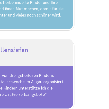
e hörbehinderte Kinder und Ihre
nd ihnen Mut machen, damit für sie
hter und vieles noch schöner wird.
llensiefen
r von drei gehörlosen Kindern.
stauschwoche im Allgäu organisiert.
e Kindern unterstütze ich die
reich „Freizeitsangebote“.