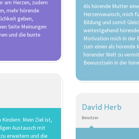
ehr am Herzen, zudem
Als hörende Mutter eine
en, mehr hörende
Herzenswunsch, mich für
lichkeit geben,
Bildung und somit Gleic
chen Seite Meinungen
weitestgehend hörenden
men und die bunte
Motivation mich in der 
zum einen als hörende 
hörender Welt zu vermi
Bewusstsein in der hör
David Herb
Beisitzer
 Kindern. Mein Ziel ist,
digen Austausch mit
 zu erweitern und die