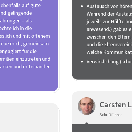
 ebenfalls auf gute
Austausch von hören
und gelingende
Während der Austau
ahrungen – als
jeweils zur Hälfte h
chte ich in die
anwesend.) gab es e
ässlich und mit offenem
zwischen den Eltern.
 freue mich, gemeinsam
und die Elternvereini
ngagiert für die
welche Kommunikati
amilien einzutreten und
Verwirklichung (schul
stärken und miteinander
Carsten 
Schriftführer