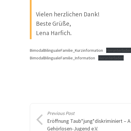
Vielen herzlichen Dank!
Beste Grüße,
Lena Harfich.
BimodalBilingualeFamilie_Kurzinformation
Herunterlade
BimodalBilingualeFamilie_Information
Herunterladen
Previous Post
Eröffnung Taub*jung*diskriminiert – 
Gehörlosen-Jugend e.V.