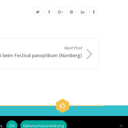
Next Post
S beim Festival panoptikum (Nürnberg)
.de
s.
OK
Datenschutzerklärung