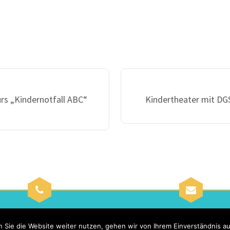
urs „Kindernotfall ABC“
Kindertheater mit DG
+49 89 535652
info@elternvereinigung
 Sie die Website weiter nutzen, gehen wir von Ihrem Einverständnis au